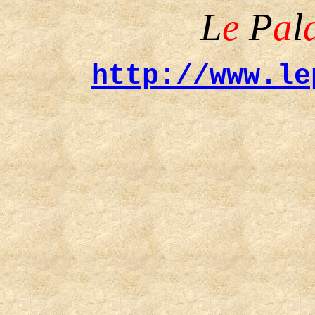
L
e
P
a
l
http://www.le