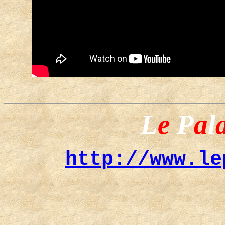
L
e
P
a
l
http://www.le