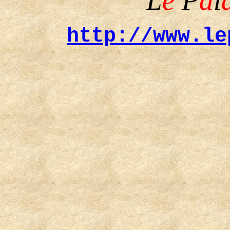
L
e
P
a
l
http://www.le