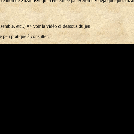
création de Suzan Ryl qui à été éditée par Héron il y déjà quelques dizai
nsemble, etc..) => voir la vidéo ci-dessous du jeu.
 peu pratique à consulter.