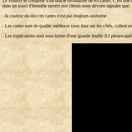
Le Futuryl se compose d'un oracle divinatoire de 65 cartes. C'est une 
dans un souci d'honnête envers nos clients nous devons signaler que:
- la couleur du dos ces cartes n'est pas toujours uniforme
- Les cartes sont de qualité médiocre (non lisse sur les côtés, collent e
- Les explications sont sous forme d'une grande feuille A3 photocopiée