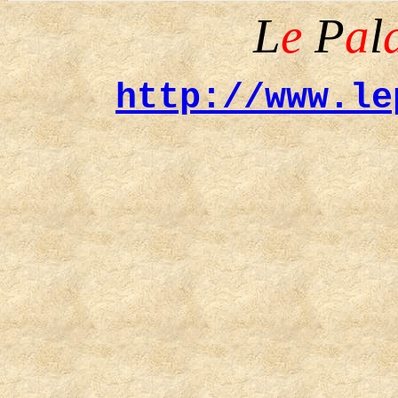
L
e
P
a
l
http://www.le