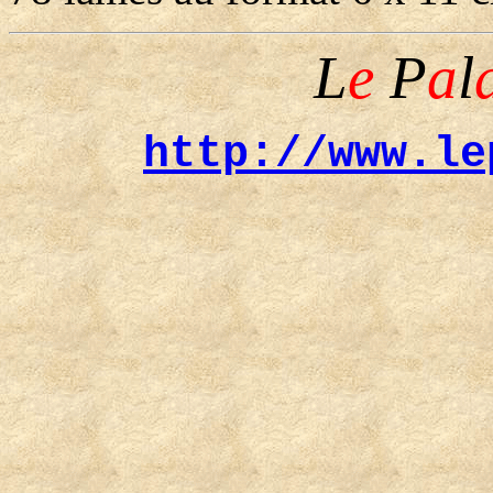
L
e
P
a
l
http://www.le