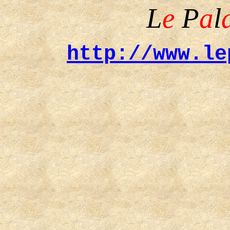
L
e
P
a
l
http://www.le