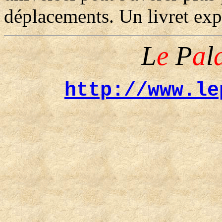
déplacements. Un livret expli
L
e
P
a
l
http://www.le