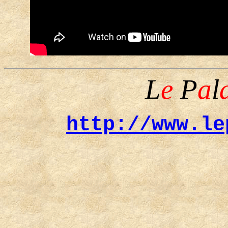
L
e
P
a
l
http://www.le