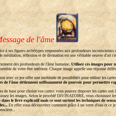
Message de l'âme
râce à ses figures archétypes empruntées aux profondeurs inconscientes 
 de méditation, réflexion et de divination est une véritable oeuvre d'art 
viennent des profondeurs de l'âme humaine.
Utilisez ces images pour no
emble de votre être intérieur. Chaque image appelle une réponse différen
rni avec ce jeu offre une multitude de possibilités pour utiliser les carte
es de l'âme détiennent suffisamment de pouvoir pour permettre rapi
pes de base pour choisir vos cartes: vous pouvez disposer les cartes soit 
oisissez les images. Selon le procédé DIVINATOIRE, vous choisissez les
dans le livre explicatif mais ce sont surtout les techniques de sensat
es...
En effet vous découvrirez comment grâce à un verre d'eau et ce jeu
nscient...