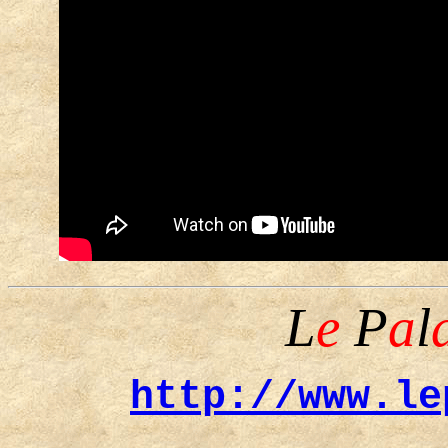
L
e
P
a
l
http://www.le