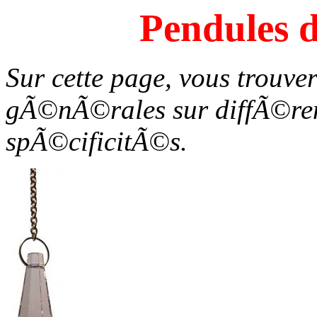
Pendules d
Sur cette page, vous trouve
gÃ©nÃ©rales sur diffÃ©rent
spÃ©cificitÃ©s.