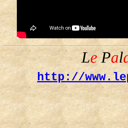
L
e
P
a
l
http://www.le