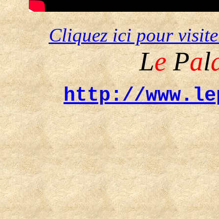
Cliquez ici pour visi
L
e
P
a
l
http://www.le