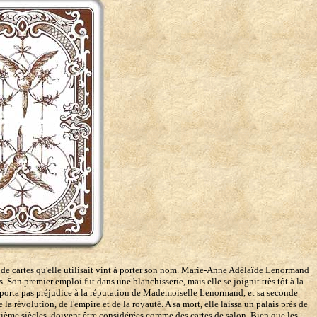
 de cartes qu'elle utilisait vint à porter son nom. Marie-Anne Adélaïde Lenormand
 Son premier emploi fut dans une blanchisserie, mais elle se joignit très tôt à la
orta pas préjudice à la réputation de Mademoiselle Lenormand, et sa seconde
 révolution, de l'empire et de la royauté. A sa mort, elle laissa un palais près de
uvième siècles, doivent être considérées comme des cartes de salon. Bien que les