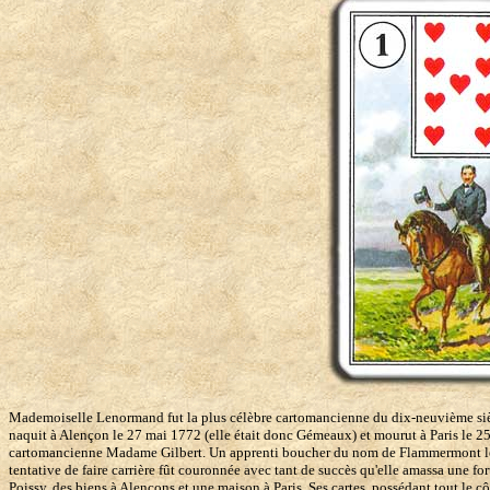
Mademoiselle Lenormand fut la plus célèbre cartomancienne du dix-neuvième siècle.
naquit à Alençon le 27 mai 1772 (elle était donc Gémeaux) et mourut à Paris le 25 j
cartomancienne Madame Gilbert. Un apprenti boucher du nom de Flammermont leur 
tentative de faire carrière fût couronnée avec tant de succès qu'elle amassa une fo
Poissy, des biens à Alençons et une maison à Paris. Ses cartes, possédant tout le c