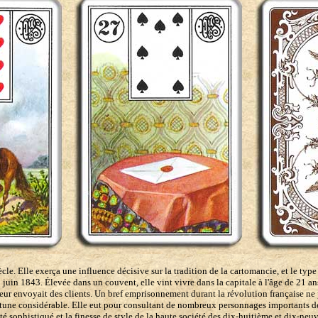
 Elle exerça une influence décisive sur la tradition de la cartomancie, et le type
uin 1843. Élevée dans un couvent, elle vint vivre dans la capitale à l'âge de 21 ans.
envoyait des clients. Un bref emprisonnement durant la révolution française ne p
rtune considérable. Elle eut pour consultant de nombreux personnages importants de la
ôté sophistiqué et la finesse de style de la haute société des dix-huitième et dix-ne