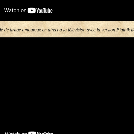
 de tirage amoureux en direct à la télévision avec la version Piatnik d