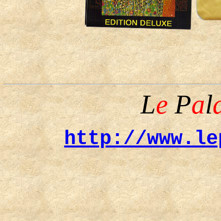
L
e
P
a
l
http://www.le