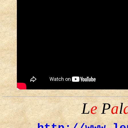
L
e
P
a
l