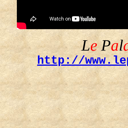
L
e
P
a
l
http://www.le