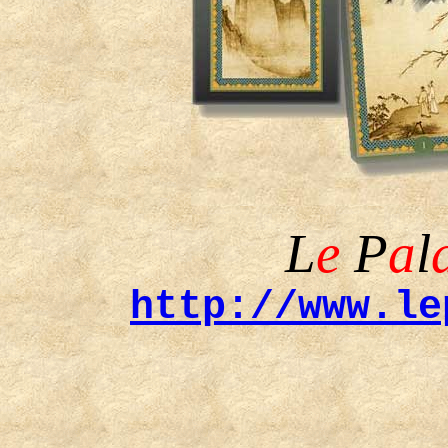
L
e
P
a
l
http://www.le