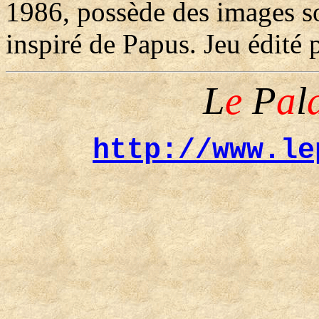
1986, possède des images s
inspiré de Papus.
Jeu édité 
L
e
P
a
l
http://www.le