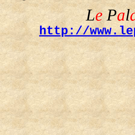
L
e
P
a
l
http://www.le