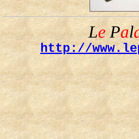
L
e
P
a
l
http://www.le