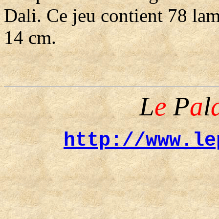
Dali. Ce jeu contient 78 la
14 cm.
L
e
P
a
l
http://www.le