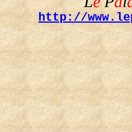
L
e
P
a
l
http://www.le