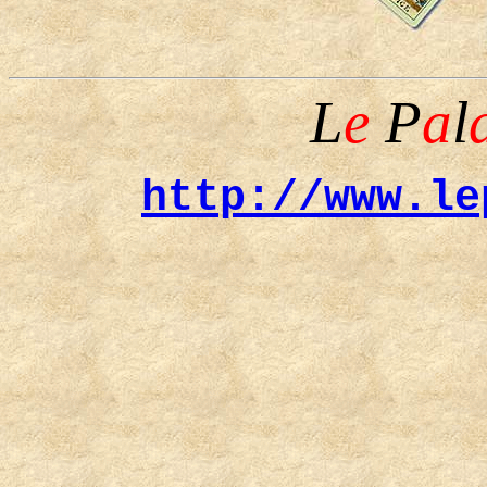
L
e
P
a
l
http://www.le