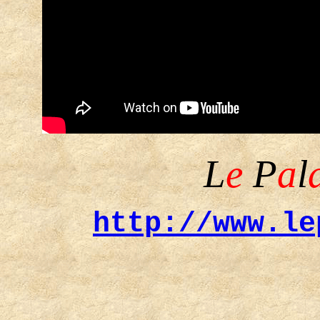
L
e
P
a
l
http://www.le