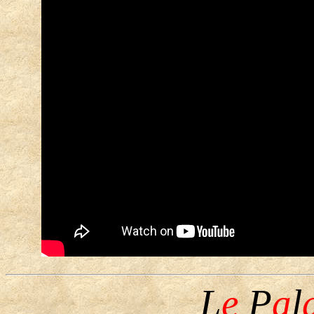
L
e
P
a
l