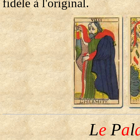
fidèle à l'original.
L
e
P
a
l